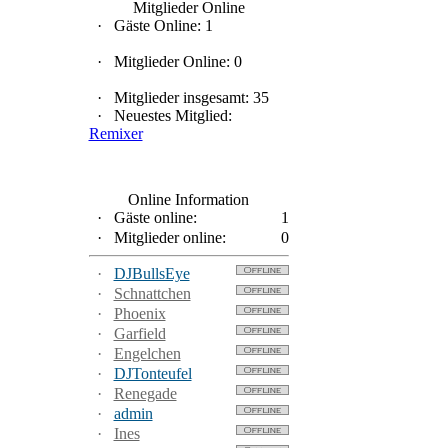
Mitglieder Online
·
Gäste Online: 1
·
Mitglieder Online: 0
·
Mitglieder insgesamt: 35
·
Neuestes Mitglied:
Remixer
Online Information
·
Gäste online:
1
·
Mitglieder online:
0
·
DJBullsEye
·
Schnattchen
·
Phoenix
·
Garfield
·
Engelchen
·
DJTonteufel
·
Renegade
·
admin
·
Ines