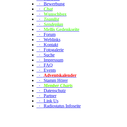
·
Bewerbung
·
Chat
·
Wunschbox
·
Teamlist
·
Sendeplan
·
Mellis Gedenkseite
·
Forum
·
Weblinks
·
Kontakt
·
Fotogalerie
·
Suche
·
Impressum
·
FAQ
·
Events
·
Adventskalender
·
Stamm Hörer
·
Member Charts
·
Datenschutz
·
Partner
·
Link Us
·
Radiostatus Infoseite