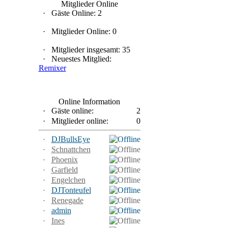
Mitglieder Online
·
Gäste Online: 2
·
Mitglieder Online: 0
·
Mitglieder insgesamt: 35
·
Neuestes Mitglied:
Remixer
Online Information
·
Gäste online:
2
·
Mitglieder online:
0
·
DJBullsEye
·
Schnattchen
·
Phoenix
·
Garfield
·
Engelchen
·
DJTonteufel
·
Renegade
·
admin
·
Ines