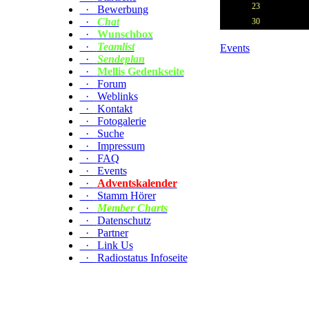
23
·
Bewerbung
·
Chat
30
·
Wunschbox
·
Teamlist
Events
·
Sendeplan
·
Mellis Gedenkseite
·
Forum
·
Weblinks
·
Kontakt
·
Fotogalerie
·
Suche
·
Impressum
·
FAQ
·
Events
·
Adventskalender
·
Stamm Hörer
·
Member Charts
·
Datenschutz
·
Partner
·
Link Us
·
Radiostatus Infoseite