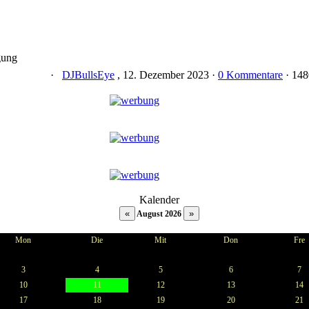
ung
·
DJBullsEye
, 12. Dezember 2023 ·
0 Kommentare
· 148
Kalender
August 2026
Mon
Die
Mit
Don
Fre
3
4
5
6
7
10
11
12
13
14
17
18
19
20
21