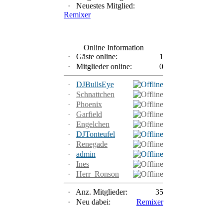
·
Neuestes Mitglied:
Remixer
Online Information
·
Gäste online:
1
·
Mitglieder online:
0
·
DJBullsEye
·
Schnattchen
·
Phoenix
·
Garfield
·
Engelchen
·
DJTonteufel
·
Renegade
·
admin
·
Ines
·
Herr_Ronson
·
Anz. Mitglieder:
35
·
Neu dabei:
Remixer