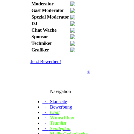
Moderator
Gast Moderator
Spezial Moderator
DJ
Chat Wache
Sponsor
Techniker
Grafiker
Jetzt Bewerben!
©
Navigation
·
Startseite
·
Bewerbung
·
Chat
·
Wunschbox
·
Teamlist
·
Sendeplan
·
Mellis Gedenkseite