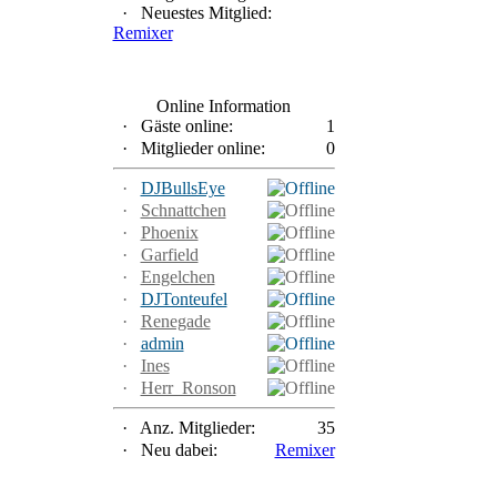
·
Neuestes Mitglied:
Remixer
Online Information
·
Gäste online:
1
·
Mitglieder online:
0
·
DJBullsEye
·
Schnattchen
·
Phoenix
·
Garfield
·
Engelchen
·
DJTonteufel
·
Renegade
·
admin
·
Ines
·
Herr_Ronson
·
Anz. Mitglieder:
35
·
Neu dabei:
Remixer