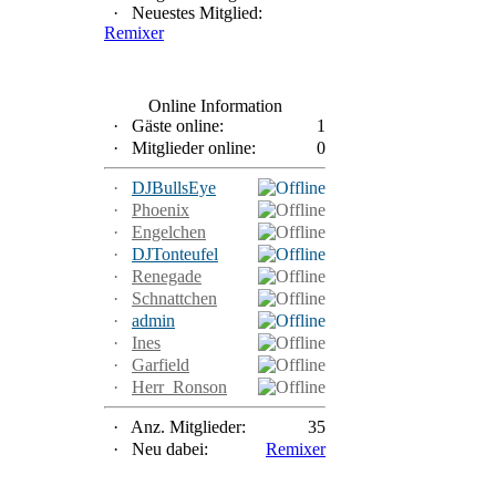
·
Neuestes Mitglied:
Remixer
Online Information
·
Gäste online:
1
·
Mitglieder online:
0
·
DJBullsEye
·
Phoenix
·
Engelchen
·
DJTonteufel
·
Renegade
·
Schnattchen
·
admin
·
Ines
·
Garfield
·
Herr_Ronson
·
Anz. Mitglieder:
35
·
Neu dabei:
Remixer