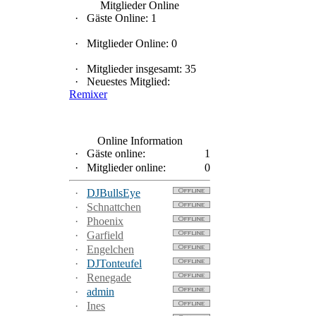
Mitglieder Online
·
Gäste Online: 1
·
Mitglieder Online: 0
·
Mitglieder insgesamt: 35
·
Neuestes Mitglied:
Remixer
Online Information
·
Gäste online:
1
·
Mitglieder online:
0
·
DJBullsEye
·
Schnattchen
·
Phoenix
·
Garfield
·
Engelchen
·
DJTonteufel
·
Renegade
·
admin
·
Ines