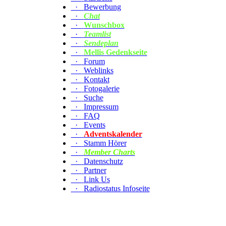
·
Bewerbung
·
Chat
·
Wunschbox
·
Teamlist
·
Sendeplan
·
Mellis Gedenkseite
·
Forum
·
Weblinks
·
Kontakt
·
Fotogalerie
·
Suche
·
Impressum
·
FAQ
·
Events
·
Adventskalender
·
Stamm Hörer
·
Member Charts
·
Datenschutz
·
Partner
·
Link Us
·
Radiostatus Infoseite