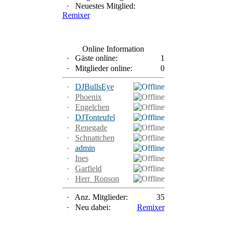
·
Neuestes Mitglied:
Remixer
Online Information
·
Gäste online:
1
·
Mitglieder online:
0
·
DJBullsEye
·
Phoenix
·
Engelchen
·
DJTonteufel
·
Renegade
·
Schnattchen
·
admin
·
Ines
·
Garfield
·
Herr_Ronson
·
Anz. Mitglieder:
35
·
Neu dabei:
Remixer