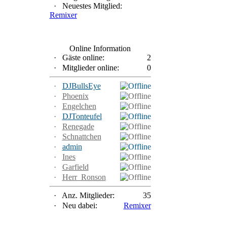
·
Neuestes Mitglied:
Remixer
Online Information
·
Gäste online:
2
·
Mitglieder online:
0
·
DJBullsEye
·
Phoenix
·
Engelchen
·
DJTonteufel
·
Renegade
·
Schnattchen
·
admin
·
Ines
·
Garfield
·
Herr_Ronson
·
Anz. Mitglieder:
35
·
Neu dabei:
Remixer