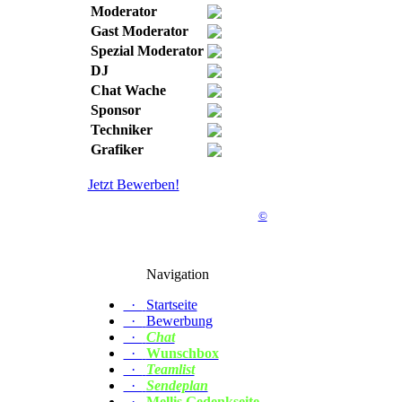
Moderator
Gast Moderator
Spezial Moderator
DJ
Chat Wache
Sponsor
Techniker
Grafiker
Jetzt Bewerben!
©
Navigation
·
Startseite
·
Bewerbung
·
Chat
·
Wunschbox
·
Teamlist
·
Sendeplan
·
Mellis Gedenkseite