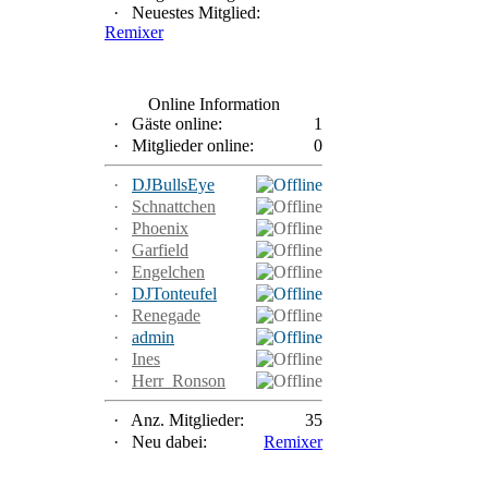
·
Neuestes Mitglied:
Remixer
Online Information
·
Gäste online:
1
·
Mitglieder online:
0
·
DJBullsEye
·
Schnattchen
·
Phoenix
·
Garfield
·
Engelchen
·
DJTonteufel
·
Renegade
·
admin
·
Ines
·
Herr_Ronson
·
Anz. Mitglieder:
35
·
Neu dabei:
Remixer